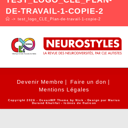
DE-TRAVAIL-1-COPIE-2
->
test_logo_CLE_Plan-de-travail-1-copie-2
Devenir Membre
Faire un don
Mentions Légales
Copyright 2026 - OceanWP Theme by Nick - Design par
Marius
Durand Khalifat
- Icônes de
flaticon