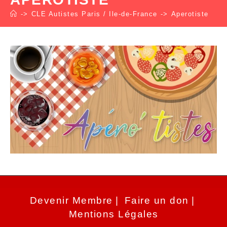
->
CLE Autistes Paris / Ile-de-France
->
Aperotiste
Devenir Membre
Faire un don
Mentions Légales