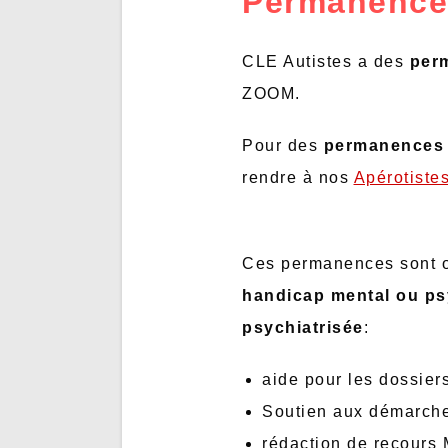
Permanences
CLE Autistes a des
perm
ZOOM.
Pour des
permanences 
rendre à nos
Apérotiste
Ces permanences sont o
handicap mental ou ps
psychiatrisée
:
aide pour les dossie
Soutien aux démarche
rédaction de recour