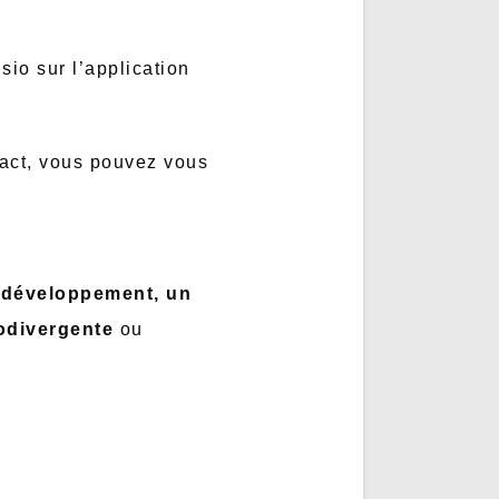
isio sur l’application
tact, vous pouvez vous
odéveloppement, un
odivergente
ou