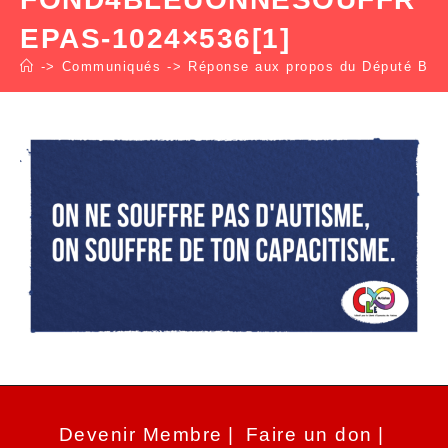
EPAS-1024×536[1]
->
Communiqués
->
Réponse aux propos du Député Berta
Devenir Membre
Faire un don