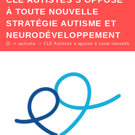
À TOUTE NOUVELLE
STRATÉGIE AUTISME ET
NEURODÉVELOPPEMENT
->
autisme
->
CLE Autistes s’oppose à toute nouvelle 