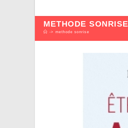
METHODE SONRIS
->
methode sonrise