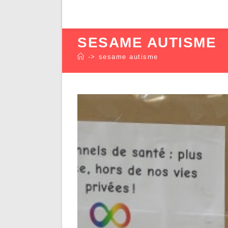
SESAME AUTISME
->
sesame autisme