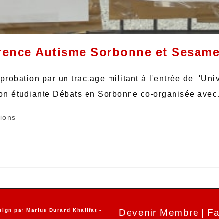
érence Autisme Sorbonne et Sesam
robation par un tractage militant à l'entrée de l'Uni
tion étudiante Débats en Sorbonne co-organisée ave
tions
sign par
Marius Durand Khalifat
-
Devenir Membre
Fa