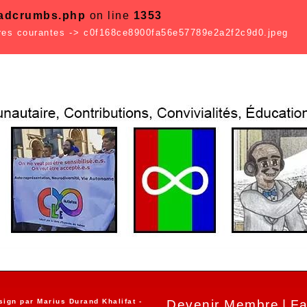
eadcrumbs.php
on line
1353
res courantes
->
c0f168ce8900fa56e57789e2a2f2c9d0.jpeg
sign par
Marius Durand Khalifat
-
Devenir Membre
Fa