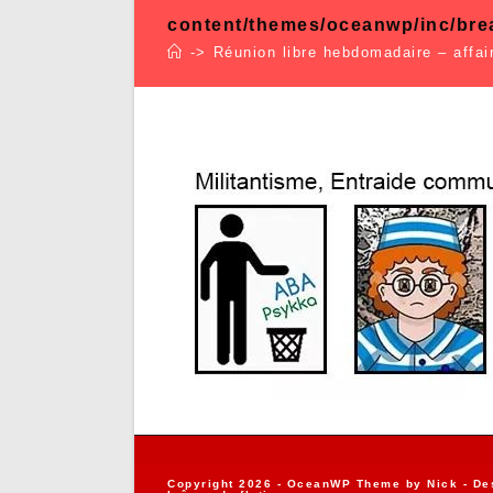
content/themes/oceanwp/inc/br
->
Réunion libre hebdomadaire – affai
Copyright 2026 - OceanWP Theme by Nick - De