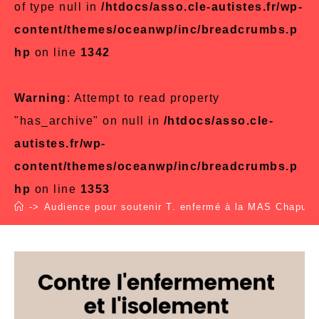
of type null in
/htdocs/asso.cle-autistes.fr/wp-
content/themes/oceanwp/inc/breadcrumbs.p
hp
on line
1342
Warning
: Attempt to read property
"has_archive" on null in
/htdocs/asso.cle-
autistes.fr/wp-
content/themes/oceanwp/inc/breadcrumbs.p
hp
on line
1353
->
Audience pour soutenir T. enfermé à la MAS Chapuis