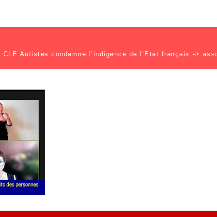
CLE Autistes condamne l’indigence de l’Etat français
->
ass