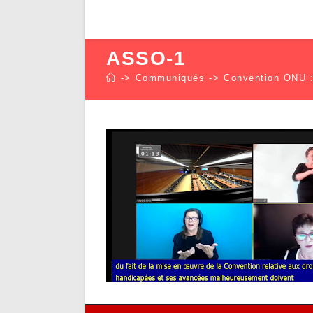
ASSO-1
->
Communiqués
->
Convention ONU : 