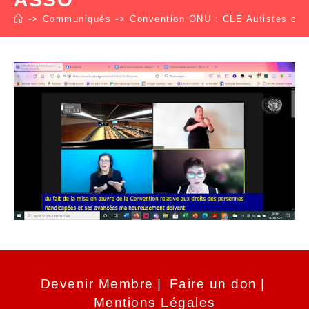
->
Communiqués
->
Convention ONU : CLE Autistes cond
Devenir Membre
Faire un don
Mentions Légales