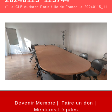
->
CLE Autistes Paris / Ile-de-France
->
20240115_1157
Devenir Membre
Faire un don
Mentions Légales