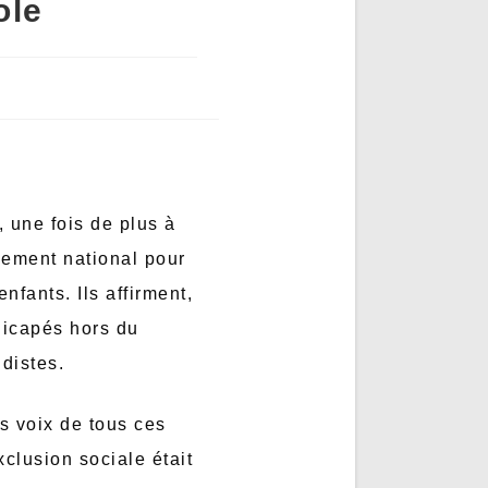
ole
 une fois de plus à
vement national pour
nfants. Ils affirment,
dicapés hors du
idistes.
es voix de tous ces
xclusion sociale était