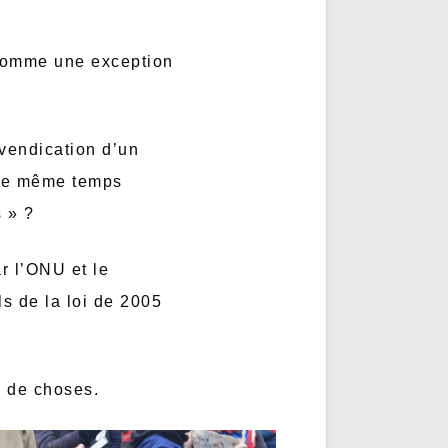
 comme une exception
evendication d’un
 le même temps
s » ?
r l’ONU et le
s de la loi de 2005
eu de choses.