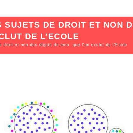
 SUJETS DE DROIT ET NON D
CLUT DE L’ECOLE
droit et non des objets de soin que l’on exclut de l’Ecole