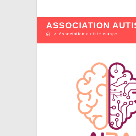
ASSOCIATION AUT
->
Association autiste europe