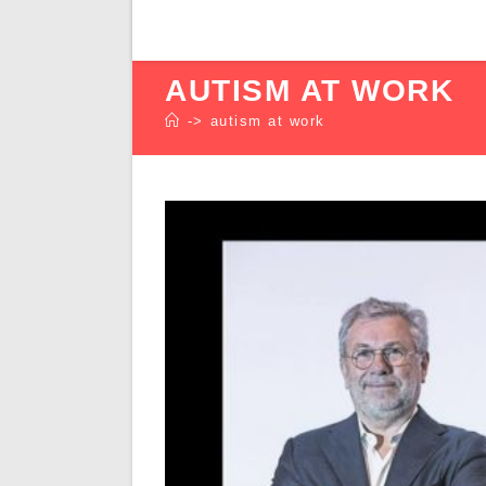
AUTISM AT WORK
->
autism at work