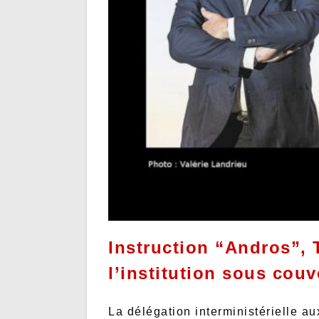
Instruction “Andros”, T
l’institution sous cou
La délégation interministérielle a