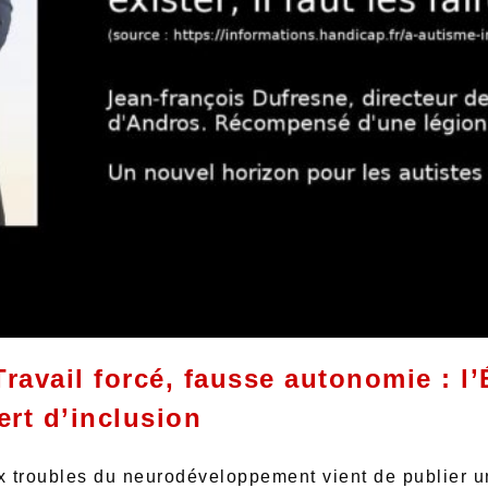
ravail forcé, fausse autonomie : l’
vert d’inclusion
ux troubles du neurodéveloppement vient de publier 