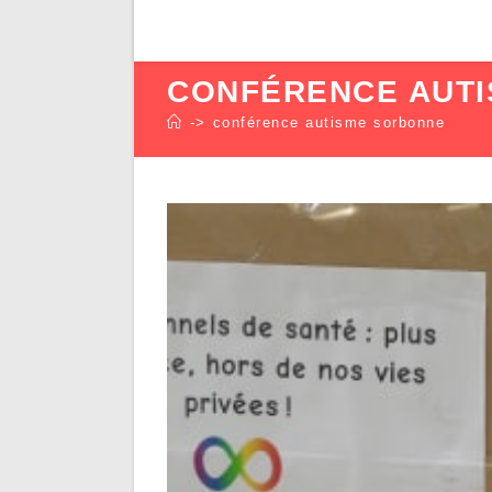
CONFÉRENCE AUT
->
conférence autisme sorbonne