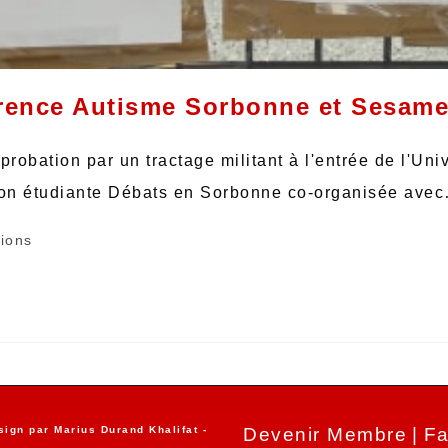
érence Autisme Sorbonne et Sesam
robation par un tractage militant à l'entrée de l'Uni
tion étudiante Débats en Sorbonne co-organisée ave
tions
sign par
Marius Durand Khalifat
-
Devenir Membre
Fa