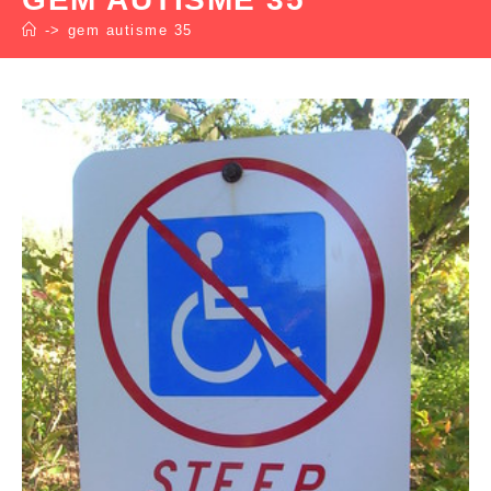
->
gem autisme 35