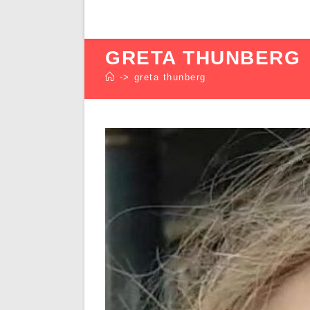
GRETA THUNBERG
->
greta thunberg