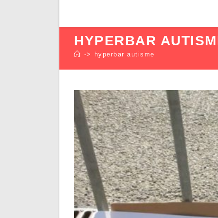
HYPERBAR AUTISM
->
hyperbar autisme