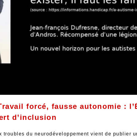
ravail forcé, fausse autonomie : l’
vert d’inclusion
ux troubles du neurodéveloppement vient de publier 