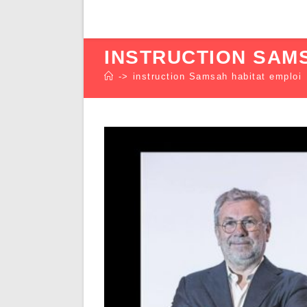
INSTRUCTION SAM
->
instruction Samsah habitat emploi