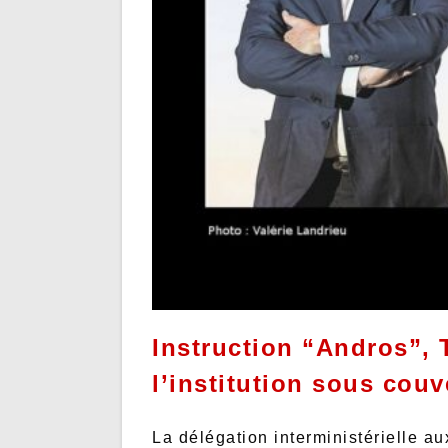
Instruction “Andros”, T
l’institution sous cou
La délégation interministérielle a