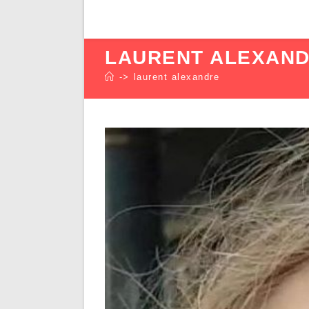
LAURENT ALEXAN
->
laurent alexandre