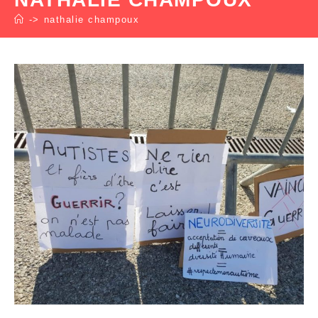
->
nathalie champoux