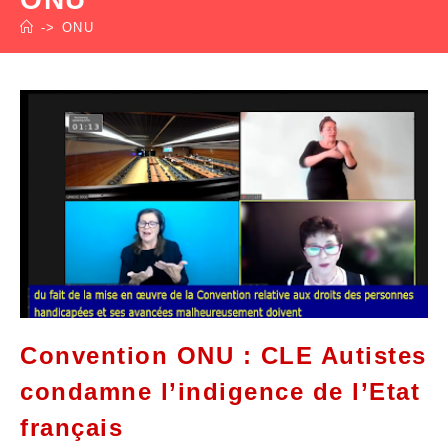
->
ONU
Convention ONU : CLE Autistes
condamne l’indigence de l’Etat
français