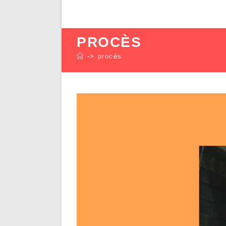
PROCÈS
->
procès