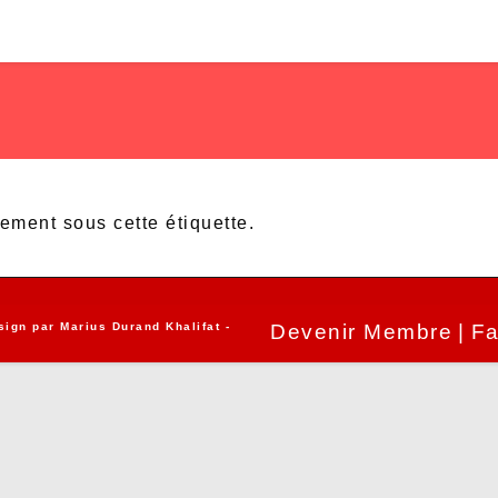
lement sous cette étiquette.
sign par
Marius Durand Khalifat
-
Devenir Membre
Fa