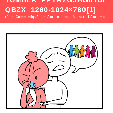
QBZX_1280-1024×780[1]
->
Communiqués
->
Action contre Vaincre l’Autisme – 