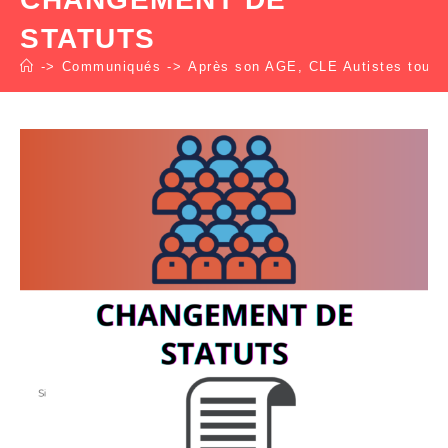
STATUTS
->
Communiqués
->
Après son AGE, CLE Autistes tourne