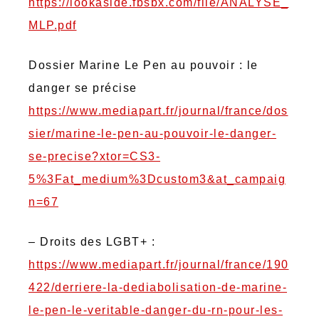
https://lookaside.fbsbx.com/file/ANALYSE_
MLP.pdf
Dossier Marine Le Pen au pouvoir : le
danger se précise
https://www.mediapart.fr/journal/france/dos
sier/marine-le-pen-au-pouvoir-le-danger-
se-precise?xtor=CS3-
5%3Fat_medium%3Dcustom3&at_campaig
n=67
– Droits des LGBT+ :
https://www.mediapart.fr/journal/france/190
422/derriere-la-dediabolisation-de-marine-
le-pen-le-veritable-danger-du-rn-pour-les-