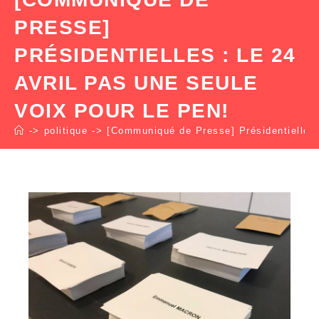
PRESSE]
PRÉSIDENTIELLES : LE 24
AVRIL PAS UNE SEULE
VOIX POUR LE PEN!
->
politique
->
[Communiqué de Presse] Présidentielles :