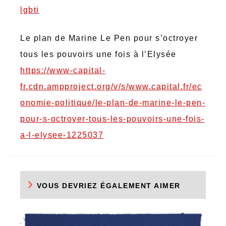
lgbti
Le plan de Marine Le Pen pour s’octroyer
tous les pouvoirs une fois à l’Elysée
https://www-capital-
fr.cdn.ampproject.org/v/s/www.capital.fr/ec
onomie-politique/le-plan-de-marine-le-pen-
pour-s-octroyer-tous-les-pouvoirs-une-fois-
a-l-elysee-1225037
VOUS DEVRIEZ ÉGALEMENT AIMER