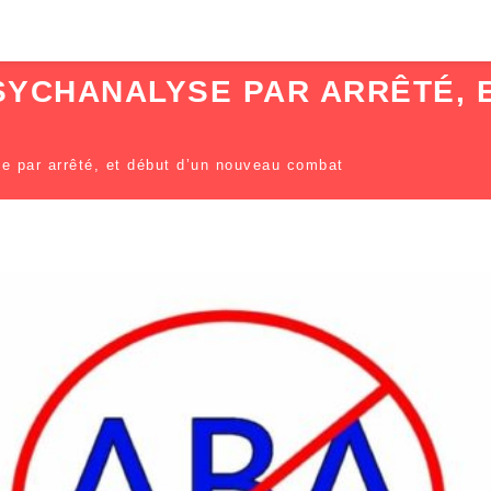
SYCHANALYSE PAR ARRÊTÉ, E
e par arrêté, et début d’un nouveau combat