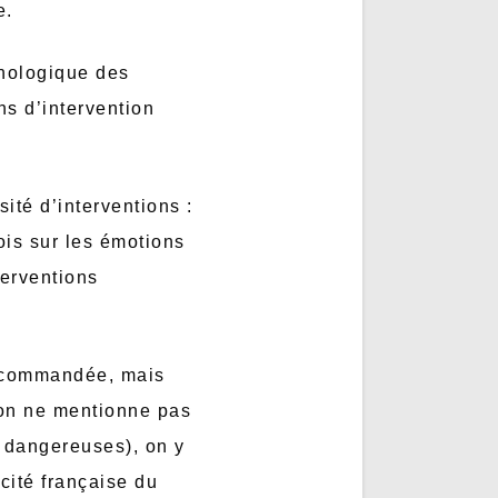
e.
chologique des
ns d’intervention
ité d’interventions :
ois sur les émotions
terventions
recommandée, mais
on ne mentionne pas
dangereuses), on y
cité française du