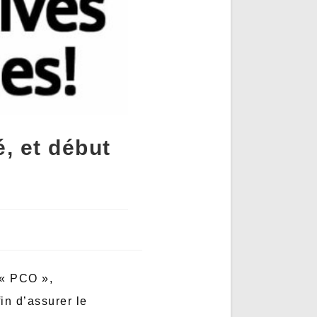
, et début
 « PCO »,
in d’assurer le