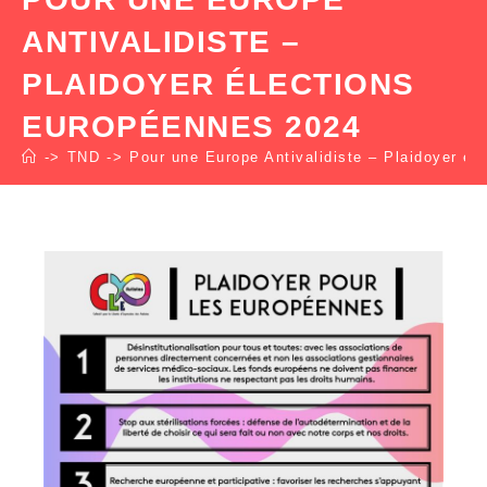
ANTIVALIDISTE –
PLAIDOYER ÉLECTIONS
EUROPÉENNES 2024
->
TND
->
Pour une Europe Antivalidiste – Plaidoyer él