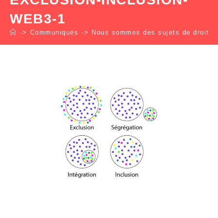
WEB3-1
->
Communiqués
->
Nous sommes des sujets de droit et