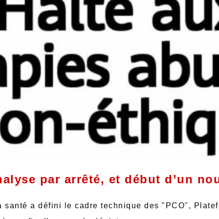
alyse par arrêté, et début d’un n
a santé a défini le cadre technique des "PCO", Plate