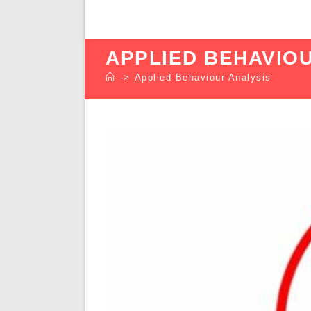
APPLIED BEHAVIOU
->
Applied Behaviour Analysis