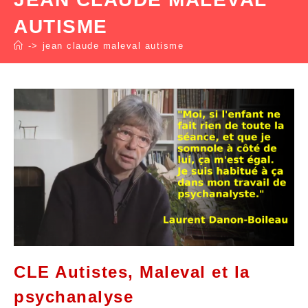
AUTISME
->
jean claude maleval autisme
CLE Autistes, Maleval et la
psychanalyse