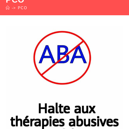
->
PCO