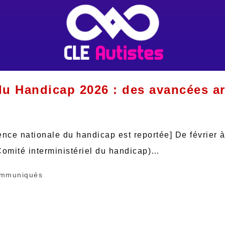
du Handicap 2026 : des avancées a
ence nationale du handicap est reportée] De février à
Comité interministériel du handicap)…
mmuniqués