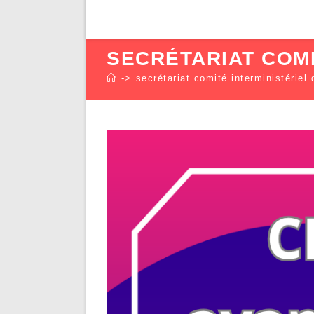
SECRÉTARIAT COMI
->
secrétariat comité interministériel