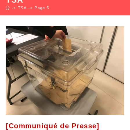
->
TSA
->
Page 5
[Communiqué de Presse]