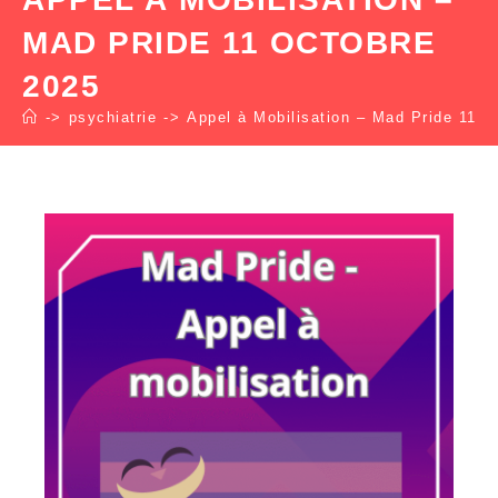
MAD PRIDE 11 OCTOBRE
2025
->
psychiatrie
->
Appel à Mobilisation – Mad Pride 11 o