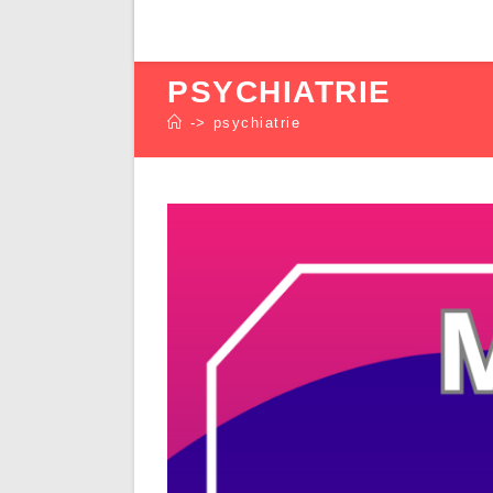
PSYCHIATRIE
->
psychiatrie