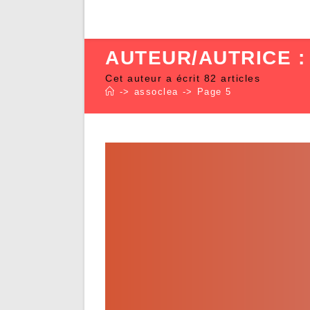
AUTEUR/AUTRICE 
Cet auteur a écrit 82 articles
->
assoclea
->
Page 5